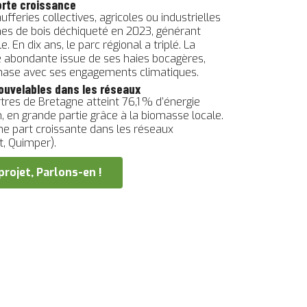
forte croissance
fferies collectives, agricoles ou industrielles
s de bois déchiqueté en 2023, générant
 En dix ans, le parc régional a triplé. La
e abondante issue de ses haies bocagères,
phase avec ses engagements climatiques.
nouvelables dans les réseaux
tres de Bretagne atteint 76,1 % d’énergie
 en grande partie grâce à la biomasse locale.
ne part croissante dans les réseaux
t, Quimper).
projet, Parlons-en !