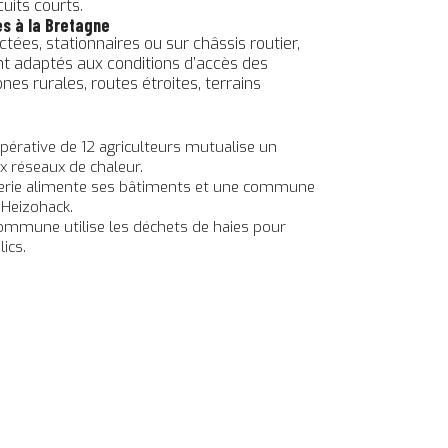
cuits courts.
s à la Bretagne
ctées, stationnaires ou sur châssis routier,
nt adaptés aux conditions d’accès des
nes rurales, routes étroites, terrains
oopérative de 12 agriculteurs mutualise un
x réseaux de chaleur.
cierie alimente ses bâtiments et une commune
 Heizohack.
ommune utilise les déchets de haies pour
ics.