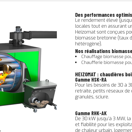
Des performances optimis
Le rendement élevé (jusqu
locales tout en assurant u
Heizomat sont conçues pour
biomasse bretonne (taux d’
hétérogène).
Nos réalisations biomass
Chauffage biomasse pour 
Chaufferie biomasse pou
HEIZOMAT : chaudières bo
Gamme HSK-RA
Pour les besoins de 30 à 3
retraite, petits réseaux de
granulés, sciure.
Gamme RHK-AK
De 30 kW jusqu’à 3 MW, la
et fiabilité pour les exploi
de chaleur urbain, logement
x