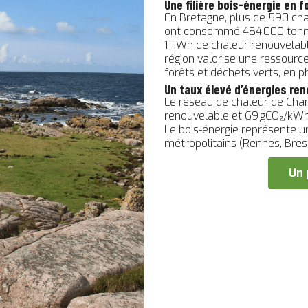
Une filière bois-énergie en 
En Bretagne, plus de 590 chau
ont consommé 484 000 tonne
1 TWh de chaleur renouvelable.
région valorise une ressourc
forêts et déchets verts, en 
Un taux élevé d’énergies re
Le réseau de chaleur de Char
renouvelable et 69 gCO₂/kWh,
Le bois-énergie représente u
métropolitains (Rennes, Bres
Un 