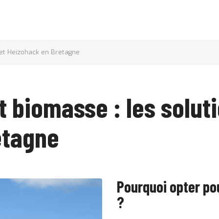
 et Heizohack en Bretagne
t biomasse : les solut
etagne
Pourquoi opter po
?