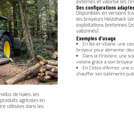
externes et valorise les cir
Des configurations adaptée
Disponibles en versions tra
les broyeurs Heizohack so
exploitations bretonnes (zo
vallonnés).
Exemples d’usage
En Ille-et-Vilaine, une c
broyeur pour alimenter deu
Dans le Finistère, une s
voisine grâce à son broyeur
En Côtes-d’Armor, une c
chauffer ses bâtiments publ
idus de haies, les
-produits agricoles en
re utilisées dans les