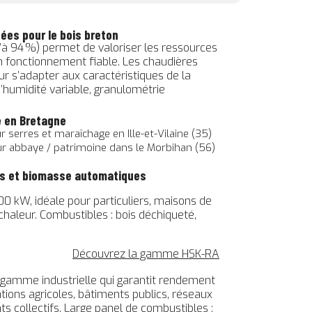
ées pour le bois breton
’à 94 %) permet de valoriser les ressources
n fonctionnement fiable. Les chaudières
 s’adapter aux caractéristiques de la
humidité variable, granulométrie
e en Bretagne
serres et maraîchage en Ille-et-Vilaine (35)
r abbaye / patrimoine dans le Morbihan (56)
is et biomasse automatiques
00 kW, idéale pour particuliers, maisons de
 chaleur. Combustibles : bois déchiqueté,
Découvrez la gamme HSK-RA
 gamme industrielle qui garantit rendement
tations agricoles, bâtiments publics, réseaux
s collectifs. Large panel de combustibles :